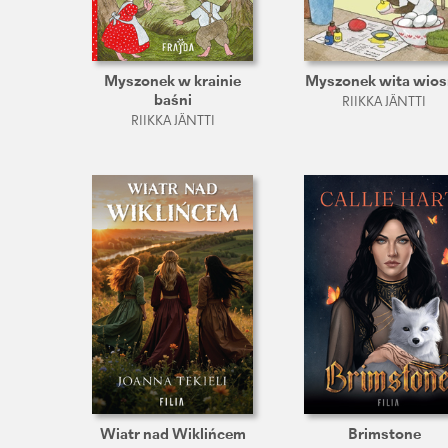
Myszonek w krainie
Myszonek wita wios
baśni
RIIKKA JÄNTTI
RIIKKA JÄNTTI
Wiatr nad Wiklińcem
Brimstone