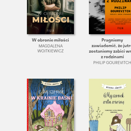
W obronie miłości
Pragniemy
zawiadomić, że jut
MAGDALENA
WOJTKIEWICZ
zostaniemy zabici w
z rodzinami
PHILIP GOUREVITC