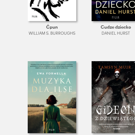
Ćpun
Cudze dziecko
WILLIAM S. BURROUGHS
DANIEL HURST