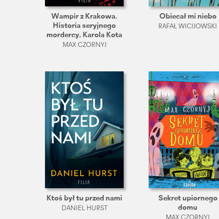
Wampir z Krakowa.
Obiecał mi niebo
Historia seryjnego
RAFAŁ WICIJOWSKI
mordercy, Karola Kota
MAX CZORNYJ
Ktoś był tu przed nami
Sekret upiornego
domu
DANIEL HURST
MAX CZORNYJ