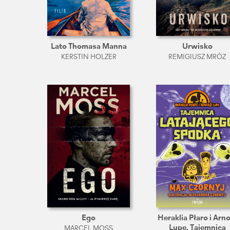
Lato Thomasa Manna
Urwisko
KERSTIN HOLZER
REMIGIUSZ MRÓZ
Ego
Heraklia Płaro i Arn
Lupę. Tajemnica
MARCEL MOSS