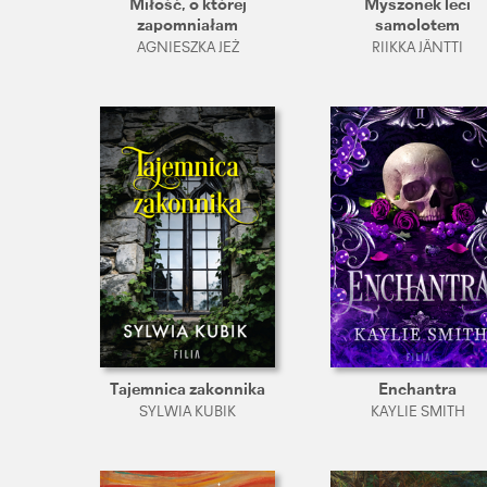
Miłość, o której
Myszonek leci
zapomniałam
samolotem
AGNIESZKA JEŻ
RIIKKA JÄNTTI
Tajemnica zakonnika
Enchantra
SYLWIA KUBIK
KAYLIE SMITH