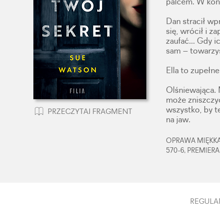
palcem. W końc
Dan stracił wp
się, wrócił i 
zaufać… Gdy ich
sam – towarzys
Ella to zupełn
Olśniewająca. 
może zniszczyć
wszystko, by t
PRZECZYTAJ FRAGMENT
na jaw.
OPRAWA MIĘKKA,
570-6, PREMIERA
REGULA