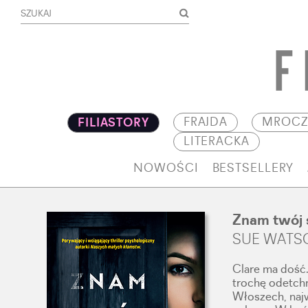
FRAJDA
MROCZ
FILIASTORY
LITERACKA
NOWOŚCI
BESTSELLERY
Znam twój 
SUE WATS
Clare ma dość.
trochę odetchn
Włoszech, najw