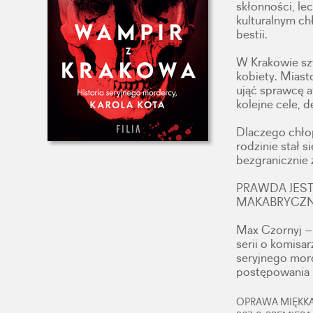
skłonności, le
kulturalnym ch
bestii.
W Krakowie szy
kobiety. Miasto
ująć sprawcę a
kolejne cele, d
Dlaczego chło
rodzinie stał 
bezgranicznie ź
PRAWDA JEST
MAKABRYCZNE
Max Czornyj – 
serii o komisa
seryjnego mor
postępowania i
OPRAWA MIĘKKA,