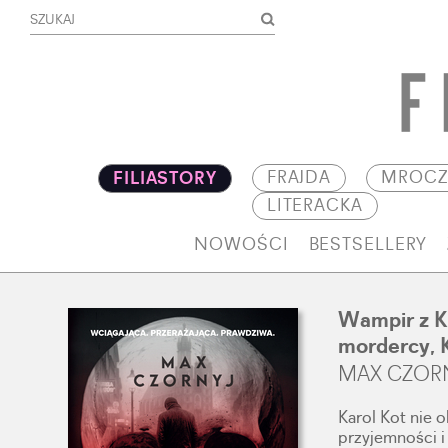
FRAJDA
MROCZ
FILIASTORY
LITERACKA
NOWOŚCI
BESTSELLERY
Wampir z K
mordercy, 
MAX CZOR
Karol Kot nie o
przyjemności i