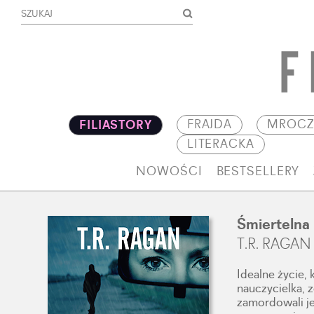
FRAJDA
MROCZ
FILIASTORY
LITERACKA
NOWOŚCI
BESTSELLERY
Śmiertelna
T.R. RAGAN
Idealne życie,
nauczycielka, 
zamordowali jej