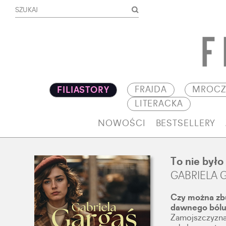
FRAJDA
MROCZ
FILIASTORY
LITERACKA
NOWOŚCI
BESTSELLERY
To nie było
GABRIELA 
Czy można zb
dawnego ból
Zamojszczyzna, 