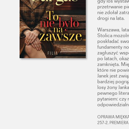
gdy los wystaw
przetrwanie pie
nie zdołał zat
drogi na lata.
Warszawa, lata
Stolica mozoln
poskładać swoj
fundamenty now
zagłuszyć wsp
po latach, okaz
zamknięta. Mię
które nie powi
Janek jest zwi
bardziej pogrą
losy żony Janka
pewnego litera
pytaniem: czy 
odpowiedzialn
OPRAWA MIĘKKA,
257-2, PREMIERA