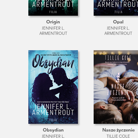
Origin
Opal
JENNIFER L.
JENNIFER L.
ARMENTROUT
ARMENTROUT
Obsydian
Nasze życzenie
JENNIFER L.
TILLIE COLE