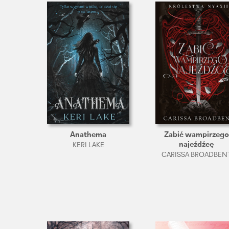
Anathema
Zabić wampirzego
najeźdźcę
KERI LAKE
CARISSA BROADBEN