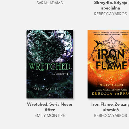
Skrzydło. Edycja
SARAH ADAMS
specjalna
REBECCA YARROS
Wretched. Seria Never
Iron Flame. Żelazn
After
płomień
EMILY MCINTIRE
REBECCA YARROS