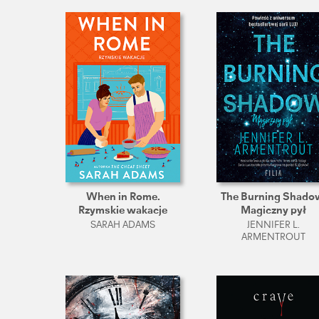
When in Rome.
The Burning Shado
Rzymskie wakacje
Magiczny pył
SARAH ADAMS
JENNIFER L.
ARMENTROUT