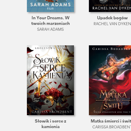
In Your Dreams. W
Upadek bogów
twoich marzeniach
RACHEL VAN DYKE
SARAH ADAMS
Słowik i serce z
Matka śmierci i świ
kamienia
CARISSA BROADBEN