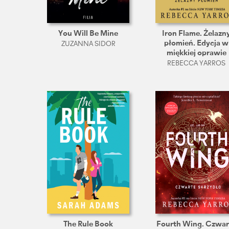
You Will Be Mine
Iron Flame. Żelazn
płomień. Edycja w
ZUZANNA SIDOR
miękkiej oprawie
REBECCA YARROS
The Rule Book
Fourth Wing. Czwar