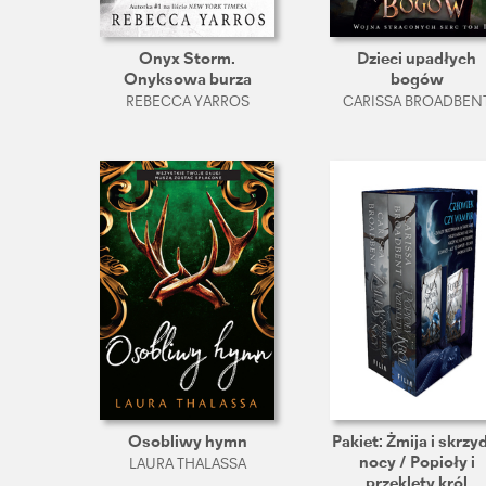
Onyx Storm.
Dzieci upadłych
Onyksowa burza
bogów
REBECCA YARROS
CARISSA BROADBEN
Osobliwy hymn
Pakiet: Żmija i skrzy
nocy / Popioły i
LAURA THALASSA
przeklęty król