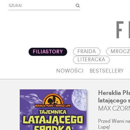
FRAJDA
MROCZ
FILIASTORY
LITERACKA
NOWOŚCI
BESTSELLERY
Heraklia Pł
latającego
MAX CZOR
Przed Wami naj
Lupę!