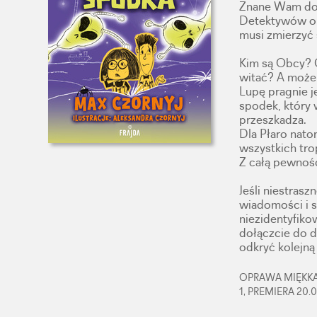
Znane Wam dos
Detektywów o
musi zmierzyć 
Kim są Obcy? C
witać? A może 
Lupę pragnie j
spodek, który
przeszkadza.
Dla Płaro nato
wszystkich tro
Z całą pewnoś
Jeśli niestras
wiadomości i s
niezidentyfiko
dołączcie do 
odkryć kolejną
OPRAWA MIĘKKA,
1, PREMIERA 20.