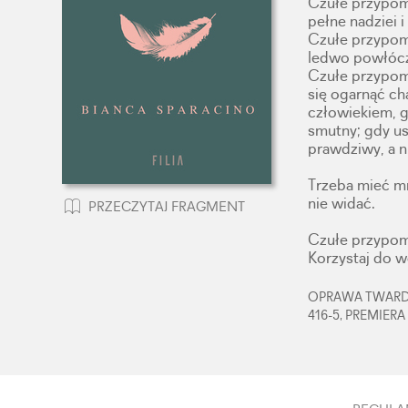
Czułe przypomn
pełne nadziei 
Czułe przypomn
ledwo powłócz
Czułe przypomn
się ogarnąć ch
człowiekiem, g
smutny; gdy us
prawdziwy, a n
Trzeba mieć m
nie widać.
PRZECZYTAJ FRAGMENT
Czułe przypomn
Korzystaj do wo
OPRAWA TWARDA,
416-5, PREMIERA