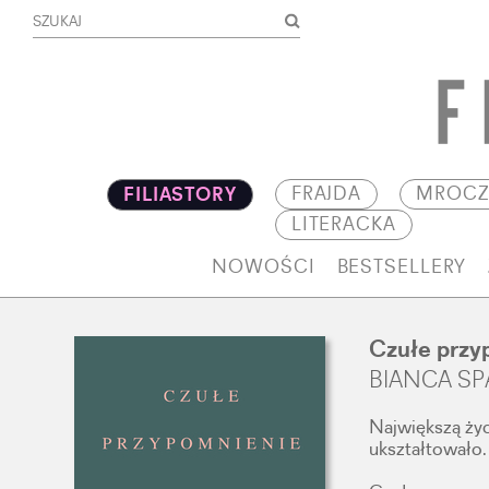
FRAJDA
MROCZ
FILIASTORY
LITERACKA
NOWOŚCI
BESTSELLERY
Czułe przy
BIANCA S
Największą życ
ukształtowało.