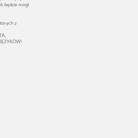
ek będzie mógł
tórych z
TA.
 JĘZYKÓW!