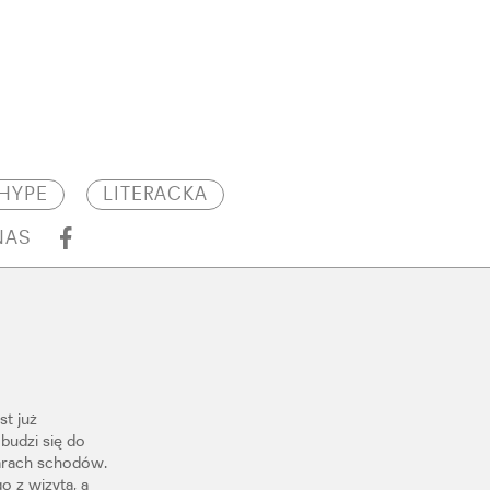
HYPE
LITERACKA
NAS
t już
budzi się do
parach schodów.
o z wizytą, a