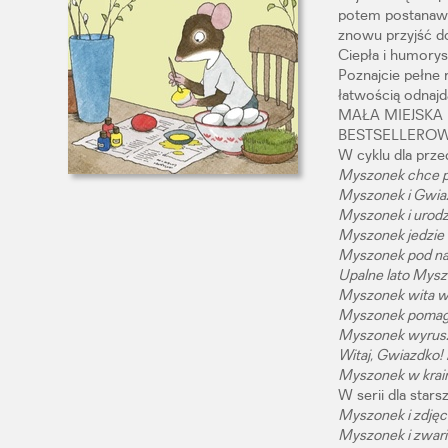
potem postanawia
znowu przyjść do
Ciepła i humorys
Poznajcie pełne 
łatwością odnajdą 
MAŁA MIEJSKA
BESTSELLEROW
W cyklu dla prze
Myszonek chce 
Myszonek i Gwia
Myszonek i urod
Myszonek jedzie
Myszonek pod n
Upalne lato Mysz
Myszonek wita w
Myszonek pomaga
Myszonek wyrusz
Witaj, Gwiazdko!
Myszonek w krain
W serii dla stars
Myszonek i zdjęc
Myszonek i zwar