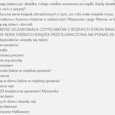
ją zaskoczyć dziadka, robiąc wielkie wiosenne porządki. Kiedy dziad
 nich z wizytą?
tyczna seria książek obrazkowych o tym, co robi mała miejska mysz.
realizmu i humoru historie o zadziornym Myszonku i jego Mamie, w k
się dzieci i dorośli.
 MYSZ OCZAROWAŁA CZYTELNIKÓW Z RÓŻNYCH STRON ŚWIA
A SERIA FIŃSKICH KSIĄŻEK PRZETŁUMACZONA NA PONAD 20
dszkolaków ukazały się także:
po swojemu
zdka
zinowy prezent
 na wycieczkę
amiotem
onka (także w miękkiej oprawie)
iosnę
 w domu (także w miękkiej oprawie)
a w rejs
 24 świąteczne opowieści Myszonka
ie baśni
zych dzieci ukazały się:
ie klasowe
iowane Halloween