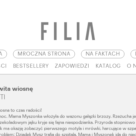
A
MROCZNA STRONA
NA FAKTACH
CI
BESTSELLERY
ZAPOWIEDZI
KATALOG
O 
ita wiosnę
TI
osna to czas radości!
anoc. Mama Myszonka włożyła do wazonu gałązki brzozy. Rzeżucha jes
zekoladowym jajku kryje się fajna niespodzianka. Przyroda stopniowo 
ek ma okazję zobaczyć pierwszego motyla i mrówki, harcujące w sz
problem: Dziadek Mysz trafia do szpitala. Mama i Myszonek idą do nieg