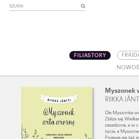
FRAJD
FILIASTORY
NOWOŚ
Myszonek w
RIIKKA JÄNT
Dla Myszonka wi
Zbliża się Wielk
zasadzona, a w c
życia, a Myszon
Pojawia się też 