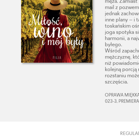
męża. Zamiast 
mail z pozwem
jednak zachować
inne plany – i 
toskańskim ośr
joga spotyka s
harmonii, a na
byłego.
Wśród zapachu 
mężczyznę, któ
niż powiadomie
kolejną porcją 
rozstaniu może
szczęścia.
OPRAWA MIĘKKA,
023-3, PREMIERA
REGULA