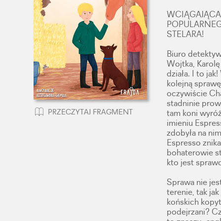
WCIĄGAJĄCA
POPULARNEG
STELARA!
Biuro detektyw
Wojtka, Karol
działa. I to ja
kolejną sprawę.
oczywiście Cha
stadninie prow
PRZECZYTAJ FRAGMENT
tam koni wyróż
imieniu Espres
zdobyła na ni
Espresso znika
bohaterowie sta
kto jest spraw
Sprawa nie jes
terenie, tak j
końskich kopy
podejrzani? Cz