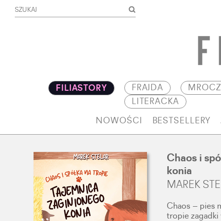
FRAJDA
MROCZ
FILIASTORY
LITERACKA
NOWOŚCI
BESTSELLERY
Chaos i spó
konia
MAREK STE
Chaos – pies m
tropie zagadki 