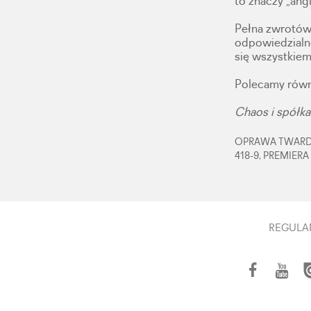
to znaczy „an
Pełna zwrotów 
odpowiedzialno
się wszystkiem
Polecamy równ
Chaos i spółka
OPRAWA TWARDA,
418-9, PREMIERA
REGULA