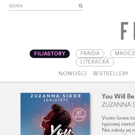
FRAJDA
MROCZ
FILIASTORY
LITERACKA
NOWOŚCI
BESTSELLERY
You Will B
ZUZANNA 
Vivien Jones t
typowej nastol
Nie zależy jej 