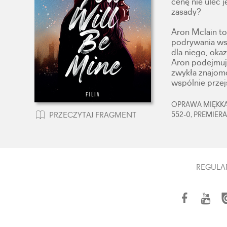
cenę nie ulec 
zasady?
Aron Mclain to
podrywania ws
dla niego, okaz
Aron podejmuje
zwykła znajomo
wspólnie przej
OPRAWA MIĘKKA,
552-0, PREMIERA
PRZECZYTAJ FRAGMENT
REGULA