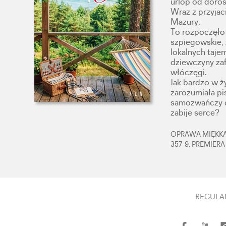
urlop od doros
Wraz z przyjac
Mazury.
To rozpoczęło
szpiegowskie, 
lokalnych taje
dziewczyny za
włóczęgi.
Jak bardzo w ż
zarozumiała pi
samozwańczy d
zabije serce?
OPRAWA MIĘKKA,
357-9, PREMIERA
REGULA