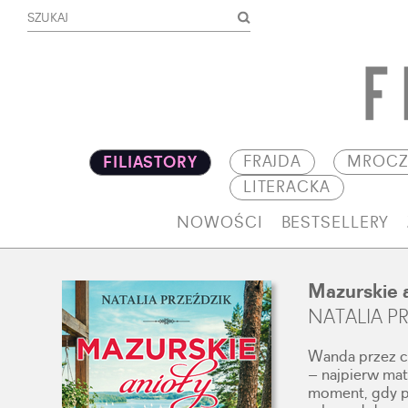
FRAJDA
MROCZ
FILIASTORY
LITERACKA
NOWOŚCI
BESTSELLERY
Mazurskie 
NATALIA P
Wanda przez ca
– najpierw ma
moment, gdy po