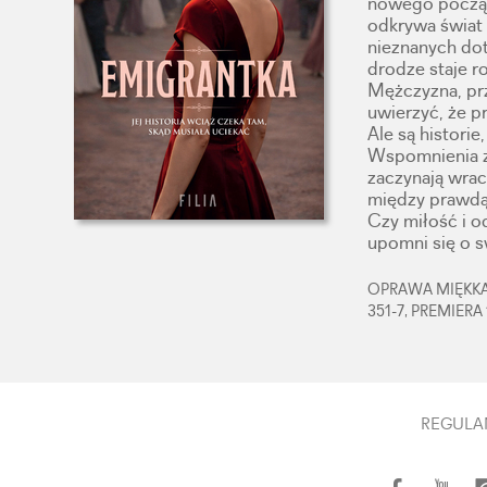
nowego począt
odkrywa świat 
nieznanych dot
drodze staje r
Mężczyzna, pr
uwierzyć, że p
Ale są historie
Wspomnienia z 
zaczynają wrac
między prawdą
Czy miłość i o
upomni się o 
OPRAWA MIĘKKA,
351-7, PREMIERA
REGULA