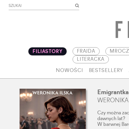
FRAJDA
MROCZ
FILIASTORY
LITERACKA
NOWOŚCI
BESTSELLERY
Emigrantka
WERONIKA 
Czy można zac
dawnych lat?
W barwnej Barc