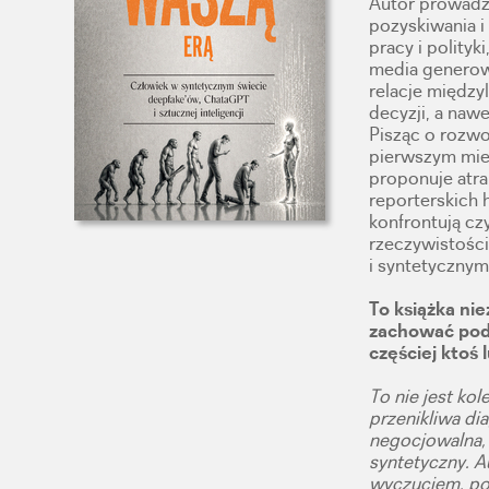
Autor prowadzi
pozyskiwania i 
pracy i polityk
media generowa
relacje międz
decyzji, a naw
Pisząc o rozwo
pierwszym mie
proponuje atra
reporterskich h
konfrontują czy
rzeczywistośc
i syntetycznym
To książka nie
zachować pod
częściej ktoś 
To nie jest kol
przenikliwa di
negocjowalna, 
syntetyczny. A
wyczuciem, pok