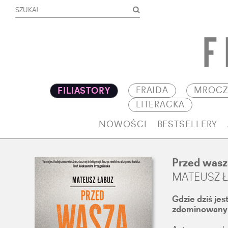
FRAJDA
MROCZ
FILIASTORY
LITERACKA
NOWOŚCI
BESTSELLERY
Przed wasz
MATEUSZ 
Gdzie dziś jes
zdominowanym