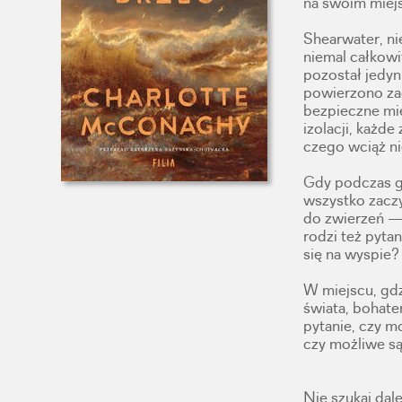
na swoim miej
Shearwater, ni
niemal całkow
pozostał jedyni
powierzono zad
bezpieczne miej
izolacji, każde
czego wciąż ni
Gdy podczas gw
wszystko zaczy
do zwierzeń — 
rodzi też pyta
się na wyspie?
W miejscu, gdz
świata, bohate
pytanie, czy m
czy możliwe są
Nie szukaj dale