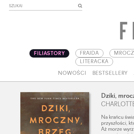
FRAJDA
MROCZ
FILIASTORY
LITERACKA
NOWOŚCI
BESTSELLERY
Dziki, mro
CHARLOTT
Na krańcu świa
przyszłości, k
Aż morze wyrzu