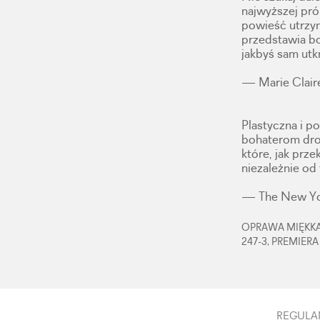
najwyższej prób
powieść utrzy
przedstawia bo
jakbyś sam utkn
— Marie Clair
Plastyczna i p
bohaterom dro
które, jak pr
niezależnie od 
— The New Yo
OPRAWA MIĘKKA,
247-3, PREMIERA
REGULA