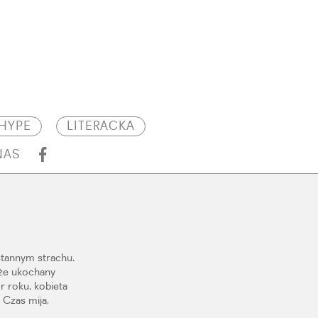
HYPE
LITERACKA
NAS
stannym strachu.
, że ukochany
r roku, kobieta
 Czas mija,