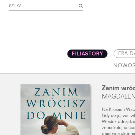
FRAJD
FILIASTORY
NOWOŚ
Zanim wróc
MAGDALEN
Na Kresach Wscho
Gdy do jej wsi wk
Władek odnajdzie
znosi kolejne cio
obietnica ukocha