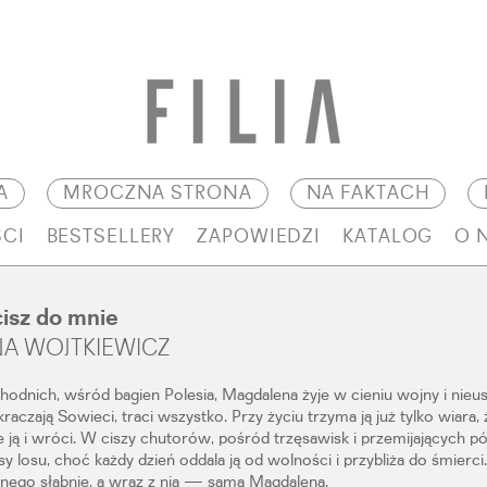
A
MROCZNA STRONA
NA FAKTACH
CI
BESTSELLERY
ZAPOWIEDZI
KATALOG
O 
isz do mnie
A WOJTKIEWICZ
dnich, wśród bagien Polesia, Magdalena żyje w cieniu wojny i nieu
raczają Sowieci, traci wszystko. Przy życiu trzyma ją już tylko wiara
 ją i wróci. W ciszy chutorów, pośród trzęsawisk i przemijających pó
sy losu, choć każdy dzień oddala ją od wolności i przybliża do śmierci.
nego słabnie, a wraz z nią — sama Magdalena.