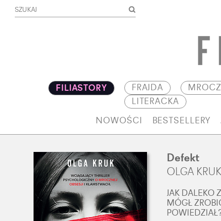
FRAJDA
MROCZ
FILIASTORY
LITERACKA
NOWOŚCI
BESTSELLERY
Defekt
OLGA KRU
JAK DALEKO 
MÓGŁ ZROBIĆ
POWIEDZIAŁ