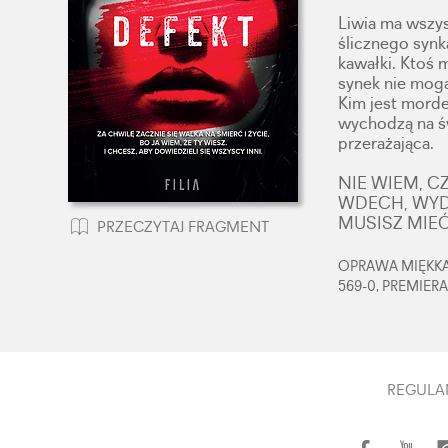
Liwia ma wszys
ślicznego synka
kawałki. Ktoś m
synek nie mogą
Kim jest morde
wychodzą na św
przerażająca.
NIE WIEM, 
WDECH, WYDE
MUSISZ MIE
PRZECZYTAJ FRAGMENT
OPRAWA MIĘKKA,
569-0, PREMIERA
REGULA