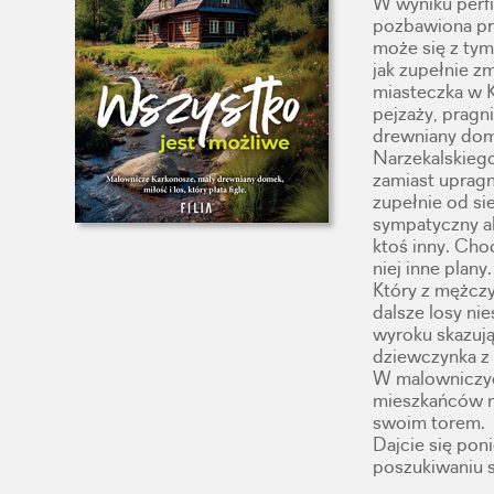
W wyniku perfid
pozbawiona pr
może się z tym
jak zupełnie z
miasteczka w 
pejzaży, prag
drewniany dome
Narzekalskiego
zamiast upragn
zupełnie od sie
sympatyczny al
ktoś inny. Choc
niej inne plany.
Który z mężczy
dalsze losy ni
wyroku skazują
dziewczynka z 
W malowniczyc
mieszkańców m
swoim torem.
Dajcie się pon
poszukiwaniu s