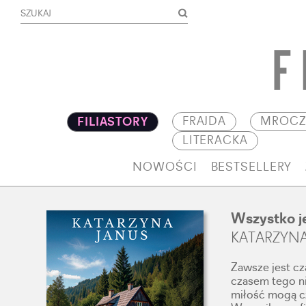
FRAJDA
MROCZ
FILIASTORY
LITERACKA
NOWOŚCI
BESTSELLERY
Wszystko j
KATARZYNA
Zawsze jest cz
czasem tego ni
miłość mogą cz