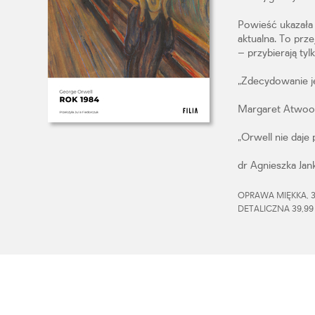
Powieść ukazała 
aktualna. To prz
– przybierają tyl
„Zdecydowanie je
Margaret Atwo
„Orwell nie daje
dr Agnieszka Jan
OPRAWA MIĘKKA, 37
DETALICZNA 39,99