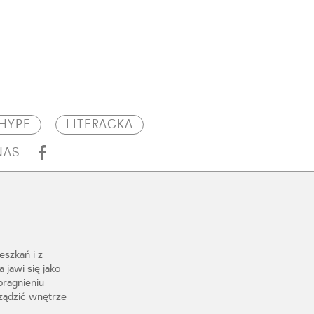
HYPE
LITERACKA
NAS
szkań i z
 jawi się jako
pragnieniu
rządzić wnętrze