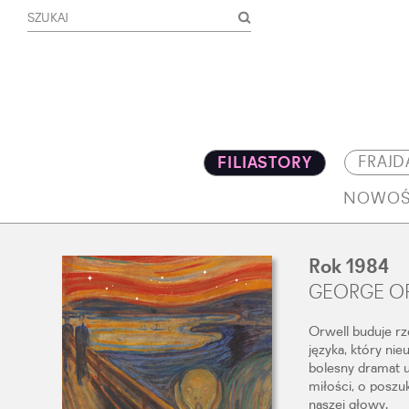
FRAJD
FILIASTORY
NOWOŚ
Rok 1984
GEORGE O
Orwell buduje rz
języka, który nie
bolesny dramat 
miłości, o poszu
naszej głowy.