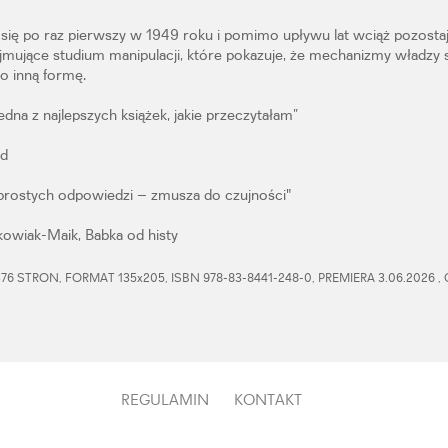
się po raz pierwszy w 1949 roku i pomimo upływu lat wciąż pozosta
ejmujące studium manipulacji, które pokazuje, że mechanizmy władzy s
ko inną formę.
dna z najlepszych książek, jakie przeczytałam”
od
 prostych odpowiedzi – zmusza do czujności"
kowiak-Maik, Babka od histy
6 STRON, FORMAT 135x205, ISBN 978-83-8441-248-0, PREMIERA 3.06.2026 ,
REGULAMIN
KONTAKT