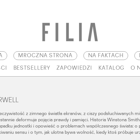
A
MROCZNA STRONA
NA FAKTACH
CI
BESTSELLERY
ZAPOWIEDZI
KATALOG
O 
RWELL
eczywistość z zimnego światła ekranów, z ciszy podsłuchiwanych mie
ustannie deformuje pojęcia prawdy i pamięci. Historia Winstona Smitha
upadku jednostki i opowieść o problemach współczesnego świata: o 
kiwaniu sensu i o tym, jak ulotna bywa wolność, kiedy ktoś próbuje u