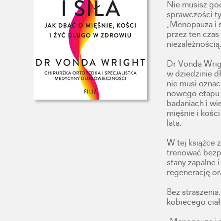
Nie musisz god
sprawczości ty
„Menopauza i si
przez ten czas 
niezależnością
Dr Vonda Wrigh
w dziedzinie d
nie musi oznac
nowego etapu t
badaniach i wie
mięśnie i kośc
lata.
W tej książce 
trenować bezpi
stany zapalne 
regenerację or
Bez straszenia
kobiecego ciał