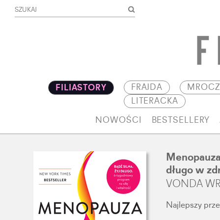
FRAJDA
MROCZ
FILIASTORY
LITERACKA
NOWOŚCI
BESTSELLERY
Menopauza i
długo w zd
VONDA WR
Najlepszy prze