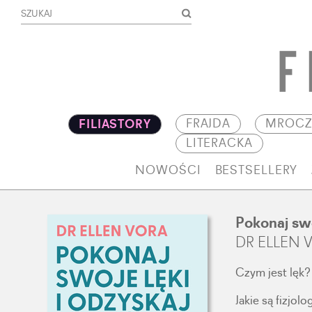
FRAJDA
MROCZ
FILIASTORY
LITERACKA
NOWOŚCI
BESTSELLERY
Pokonaj swo
DR ELLEN 
Czym jest lęk?
Jakie są fizjol