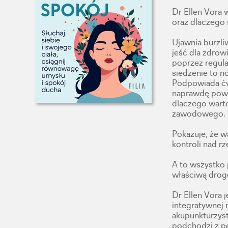
Dr Ellen Vora w
oraz dlaczego s
Ujawnia burzli
jeść dla zdrow
poprzez regul
siedzenie to n
Podpowiada ćw
naprawdę powie
dlaczego warto
zawodowego.
Pokazuje, że w
kontroli nad rz
A to wszystko 
właściwą drog
Dr Ellen Vora 
integratywnej 
akupunkturzyst
podchodzi z p