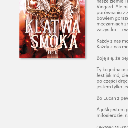
nasze ziemie i
Vingard. Ale pi
porównaniu z 
bowiem gorsze
męczarniach zm
wszystko – i w
Każdy z nas mo
Każdy z nas mo
Boję się, że b
Tylko jedna os
Jest jak mój c
po części dręcz
jestem tylko j
Bo Lucan z pe
A jeśli jestem
miłosierdzie, n
OPRAWA MIĘKKA,