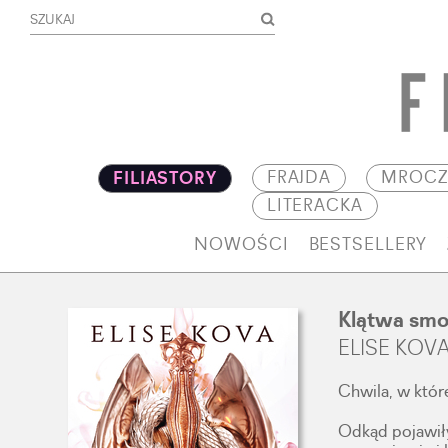
FRAJDA
MROCZ
FILIASTORY
LITERACKA
NOWOŚCI
BESTSELLERY
Klątwa sm
ELISE KOV
Chwila, w któr
Odkąd pojawiły