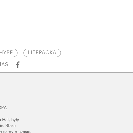
HYPE
LITERACKA
NAS
ORA
 Hall, były
e. Stare
m samym czasie,