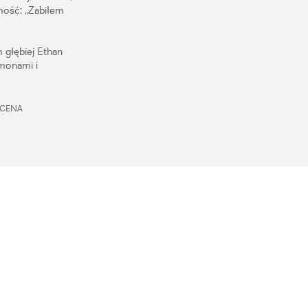
mość: „Zabiłem
 głębiej Ethan
emonami i
, CENA