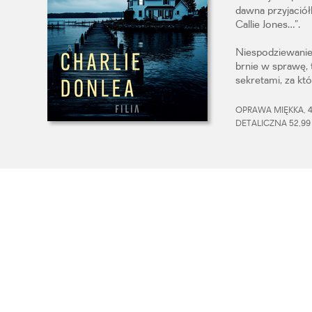
dawna przyjaciół
Callie Jones…”.
Niespodziewanie 
brnie w sprawę, 
sekretami, za kt
OPRAWA MIĘKKA, 42
DETALICZNA 52,99