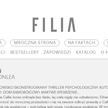
A
MROCZNA STRONA
NA FAKTACH
CI
BESTSELLERY
ZAPOWIEDZI
KATALOG
O 
j
ONLEA
ZOWSKO SKONSTRUOWANY THRILLER PSYCHOLOGICZNY AUT
W:
DOM SAMOBÓJCÓW
I
MARTWE SPOJRZENIE…
 Callie Jones zniknęła bez śladu. Jej ciała nigdy nie odnaleziono. Ethan
rócić do mrocznej przeszłości i raz na zawsze odkryć prawdę o Calli
e nie wystarczą – potrzebne jest nowe, ryzykowne podejście. W ty