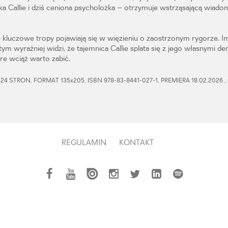
ka Callie i dziś ceniona psycholożka – otrzymuje wstrząsającą wiado
kluczowe tropy pojawiają się w więzieniu o zaostrzonym rygorze. Im
tym wyraźniej widzi, że tajemnica Callie splata się z jego własnymi d
óre wciąż warto zabić.
4 STRON, FORMAT 135x205, ISBN 978-83-8441-027-1, PREMIERA 18.02.2026 
REGULAMIN
KONTAKT