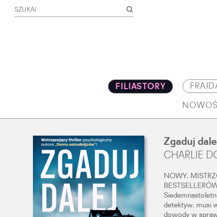
FRAJD
FILIASTORY
NOWOŚ
Zgaduj dale
CHARLIE D
NOWY, MISTR
BESTSELLERÓ
Siedemnastoletnia
detektyw, musi w
dowody w sprawi