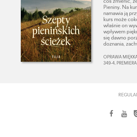
coś zmienić, że
Pieniny. Na k
namawia ją przy
kurs może coko
właśnie on wyw
wpływem piękn
się dawno porz
doznania, zach
OPRAWA MIĘKKA,
349-4, PREMIERA
REGULA