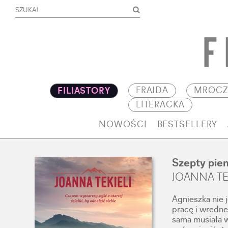
FRAJDA
MROCZ
FILIASTORY
LITERACKA
NOWOŚCI
BESTSELLERY
Szepty pien
JOANNA TE
Agnieszka nie 
pracę i wredne
sama musiała w