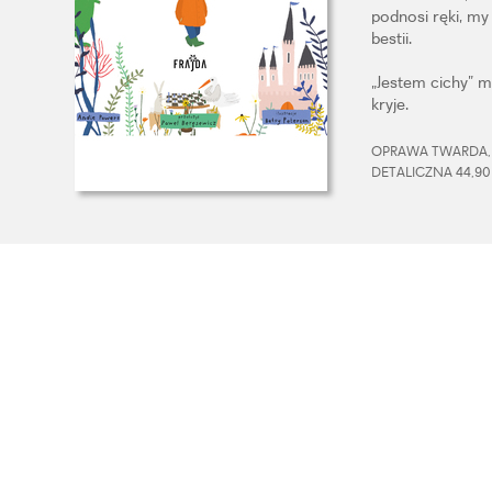
podnosi ręki, my 
bestii.
„Jestem cichy” mó
kryje.
OPRAWA TWARDA, 3
DETALICZNA 44,90