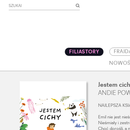
FRAJD
FILIASTORY
NOWOŚ
Jestem cic
ANDIE PO
NAJLEPSZA KSIĄ
Emil nie jest nieś
Nieśmiały i zest
Choć dorośli, a 