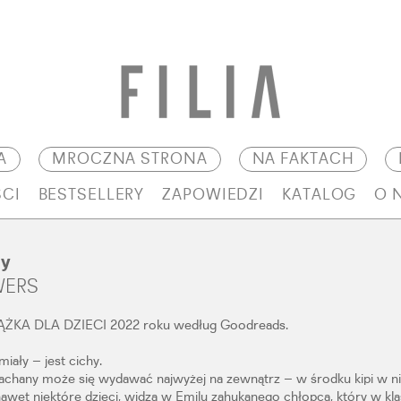
A
MROCZNA STRONA
NA FAKTACH
CI
BESTSELLERY
ZAPOWIEDZI
KATALOG
O 
hy
WERS
ŻKA DLA DZIECI 2022 roku według Goodreads.
miały – jest cichy.
rachany może się wydawać najwyżej na zewnątrz – w środku kipi w n
nawet niektóre dzieci, widzą w Emilu zahukanego chłopca, który w klas