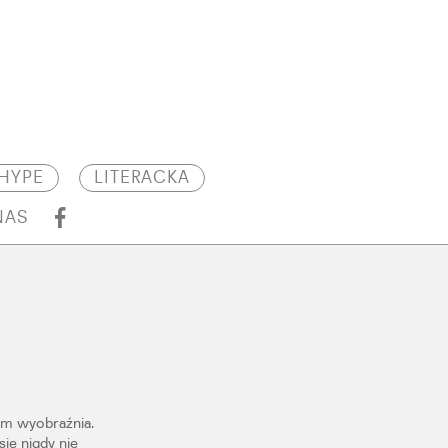
HYPE
LITERACKA
NAS
im wyobraźnia.
ie nigdy nie