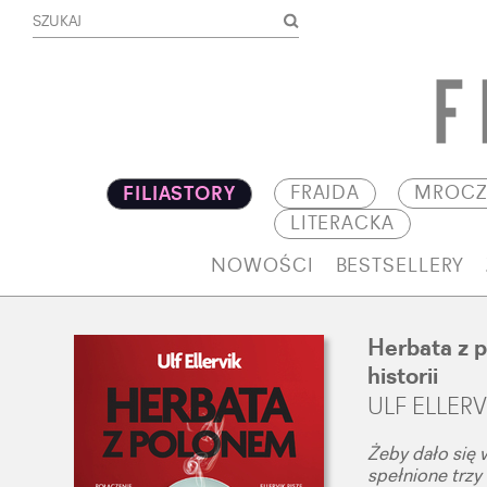
FRAJDA
MROCZ
FILIASTORY
LITERACKA
NOWOŚCI
BESTSELLERY
Herbata z p
historii
ULF ELLERV
Żeby dało się 
spełnione trzy