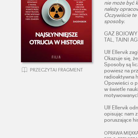
nie może być k
należy opracow
Oczywiście te t
sposoby.
GAZ BOJOWY 
TAL, TAJNI A
Ulf Ellervik za
Okazuje się, ż
Sposoby są lic
PRZECZYTAJ FRAGMENT
powiesz na prz
radioaktywna 
Opowieści o p
w świetle nauk
motywowanych 
Ulf Ellervik o
opisując nam z
poruszające his
OPRAWA MIĘKKA,