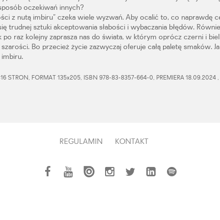
 sposób oczekiwań innych?
ci z nutą imbiru” czeka wiele wyzwań. Aby ocalić to, co naprawdę c
się trudnej sztuki akceptowania słabości i wybaczania błędów. Równi
k po raz kolejny zaprasza nas do świata, w którym oprócz czerni i biel
i szarości. Bo przecież życie zazwyczaj oferuje całą paletę smaków. Ja
 imbiru.
6 STRON, FORMAT 135x205, ISBN 978-83-8357-664-0, PREMIERA 18.09.2024 
REGULAMIN
KONTAKT