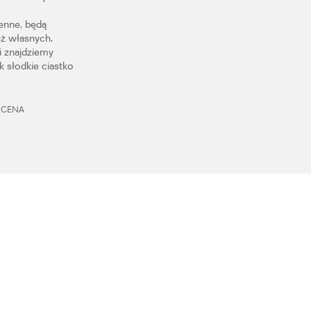
enne, będą
eż własnych.
i znajdziemy
k słodkie ciastko
, CENA