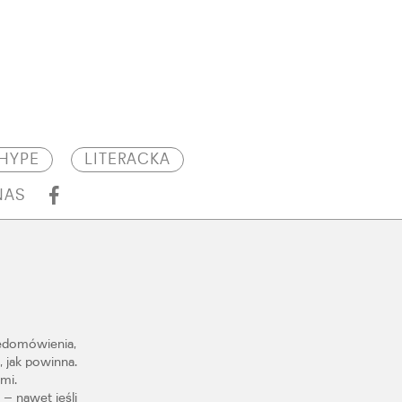
HYPE
LITERACKA
NAS
iedomówienia,
, jak powinna.
mi.
– nawet jeśli