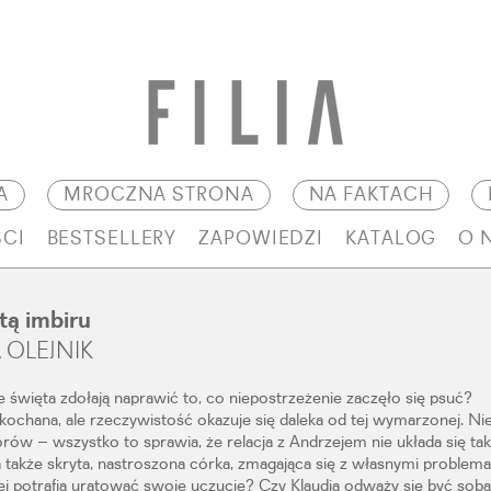
A
MROCZNA STRONA
NA FAKTACH
CI
BESTSELLERY
ZAPOWIEDZI
KATALOG
O 
tą imbiru
 OLEJNIK
święta zdołają naprawić to, co niepostrzeżenie zaczęło się psuć?
 kochana, ale rzeczywistość okazuje się daleka od tej wymarzonej. N
orów – wszystko to sprawia, że relacja z Andrzejem nie układa się tak
 także skryta, nastroszona córka, zmagająca się z własnymi problema
j potrafią uratować swoje uczucie? Czy Klaudia odważy się być sobą 