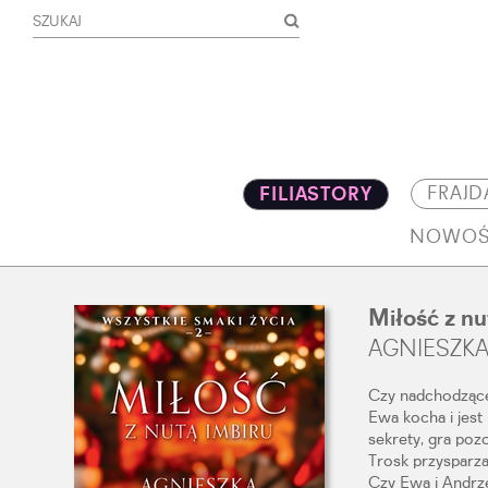
FRAJD
FILIASTORY
NOWOŚ
Miłość z nu
AGNIESZKA
Czy nadchodzące 
Ewa kocha i jest
sekrety, gra poz
Trosk przysparza
Czy Ewa i Andrze