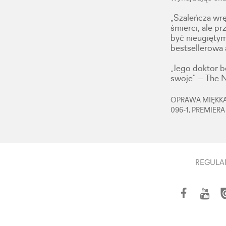
„Szaleńcza wręc
śmierci, ale p
być nieugięty
bestsellerowa 
„Jego doktor b
swoje” – The 
OPRAWA MIĘKKA,
096-1, PREMIERA
REGULA