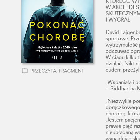
KTÓREGO WY
W AKCIE DES
SKUTECZNYM
I WYGRAŁ.
David Fajgenba
sportowe. Prz
wytrzymałość p
odczuwać ogro
W ciągu kilku 
działać. Nikt n
cudem przeżył,
PRZECZYTAJ FRAGMENT
„Wspaniała i po
– Siddhartha
„Niezwykle po
gorączkowego p
chorobę, któr
„Jestem pacjen
prawie pięć ra
nieubłaganą wa
wynajdując sk