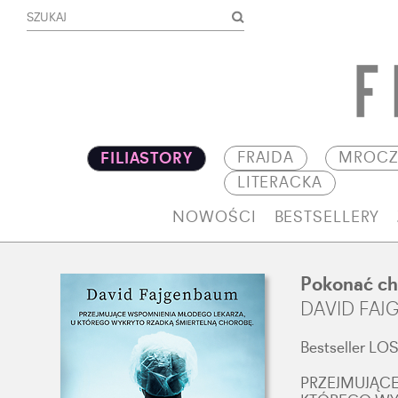
FRAJDA
MROCZ
FILIASTORY
LITERACKA
NOWOŚCI
BESTSELLERY
Pokonać c
DAVID FA
Bestseller L
PRZEJMUJĄC