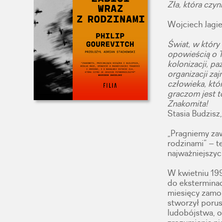
Zła, która czyn
Wojciech Jagie
Świat, w który 
opowieścią o T
kolonizacji, pa
organizacji za
człowieka, któr
graczom jest t
Znakomita!
Stasia Budzisz
„Pragniemy zaw
rodzinami” – t
najważniejszych
W kwietniu 19
do eksterminac
miesięcy zamo
stworzył porus
ludobójstwa, o