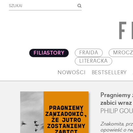
FRAJDA
MROCZ
FILIASTORY
LITERACKA
NOWOŚCI
BESTSELLERY
Pragniemy 
zabici wraz
PHILIP GO
Znakomita, prz
opowieść o rwan