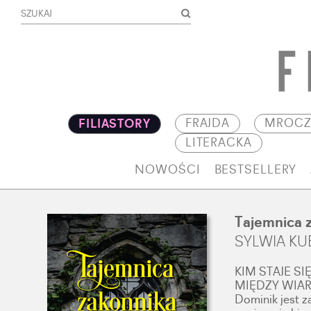
FRAJDA
MROCZ
FILIASTORY
LITERACKA
NOWOŚCI
BESTSELLERY
Tajemnica 
SYLWIA KU
KIM STAJE S
MIĘDZY WIA
Dominik jest z