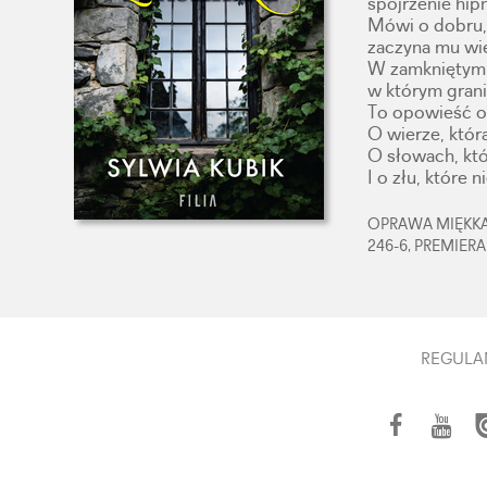
spojrzenie hip
Mówi o dobru, 
zaczyna mu wie
W zamkniętym ś
w którym grani
To opowieść o 
O wierze, która
O słowach, któr
I o złu, które 
OPRAWA MIĘKKA,
246-6, PREMIERA
REGULA