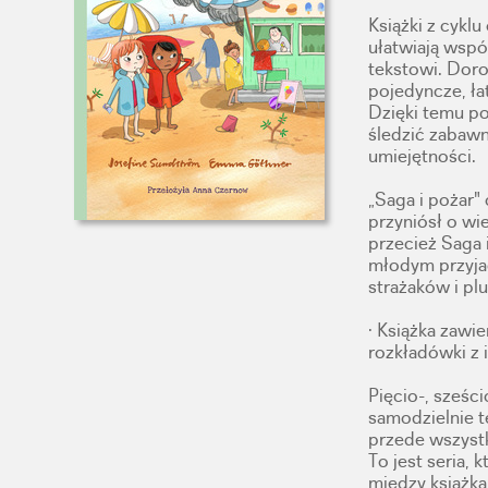
Książki z cykl
ułatwiają wspó
tekstowi. Doro
pojedyncze, ł
Dzięki temu po
śledzić zabawn
umiejętności.
„Saga i pożar"
przyniósł o wi
przecież Saga 
młodym przyjac
strażaków i plu
· Książka zawi
rozkładówki z 
Pięcio-, sześci
samodzielnie t
przede wszyst
To jest seria,
między książka