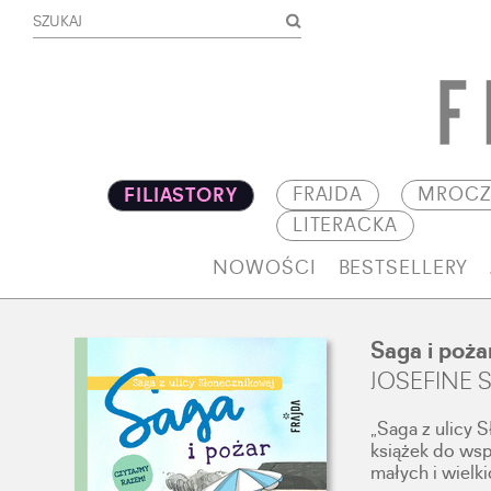
FRAJDA
MROCZ
FILIASTORY
LITERACKA
NOWOŚCI
BESTSELLERY
Saga i poża
JOSEFINE
„Saga z ulicy 
książek do wsp
małych i wielki