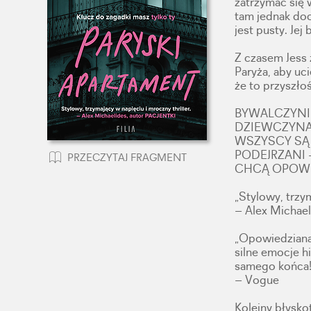
zatrzymać się 
tam jednak doc
jest pusty. Jej 
Z czasem Jess 
Paryża, aby uc
że to przyszło
BYWALCZYNI
DZIEWCZYNA 
WSZYSCY SĄ 
PODEJRZANI 
PRZECZYTAJ FRAGMENT
CHCĄ OPOWI
„Stylowy, trzym
– Alex Michae
„Opowiedziana
silne emocje h
samego końca!
– Vogue
Kolejny błyskot