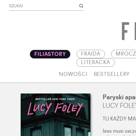
FRAJDA
MROCZ
FILIASTORY
LITERACKA
NOWOŚCI
BESTSELLERY
Paryski ap
LUCY FOLE
TU KAŻDY MA
Jess musi zacz