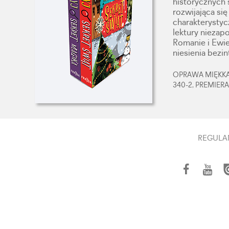
historycznych 
rozwijająca się
charakterystyc
lektury niezap
Romanie i Ewie
niesienia bez
OPRAWA MIĘKKA,
340-2, PREMIERA
REGULA