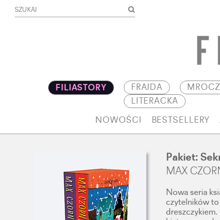
FRAJDA
MROCZ
FILIASTORY
LITERACKA
NOWOŚCI
BESTSELLERY
Pakiet: Sek
MAX CZOR
Nowa seria ks
czytelników to 
dreszczykiem. 