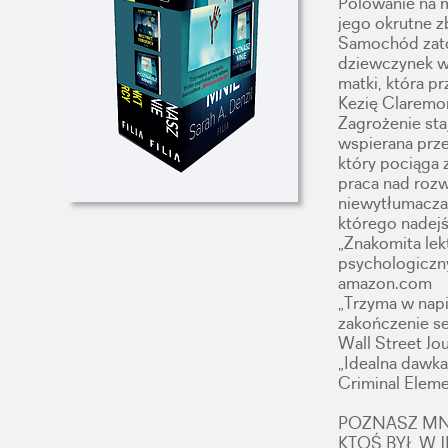
Polowanie na m
jego okrutne z
Samochód zato
dziewczynek wc
matki, która p
Kezię Claremon
Zagrożenie sta
wspierana prze
który pociąga z
praca nad rozw
niewytłumacza
którego nadejś
„Znakomita lek
psychologiczn
amazon.com
„Trzyma w nap
zakończenie ser
Wall Street Jou
„Idealna dawka
Criminal Elem
POZNASZ MN
KTOŚ BYŁ W J