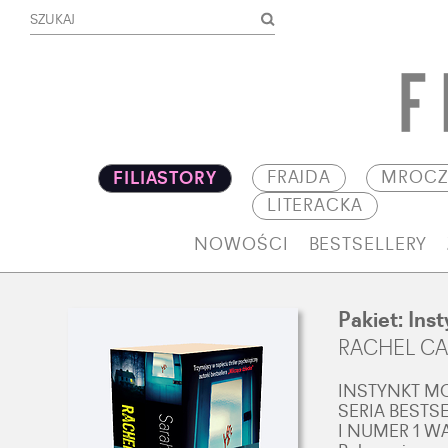
FRAJDA
MROCZ
FILIASTORY
LITERACKA
NOWOŚCI
BESTSELLERY
Pakiet: Ins
RACHEL CAI
INSTYNKT M
SERIA BEST
I NUMER 1 W