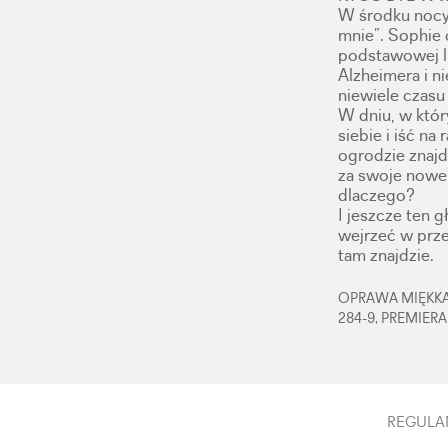
W środku nocy
mnie”. Sophie 
podstawowej lu
Alzheimera i n
niewiele czasu 
W dniu, w któ
siebie i iść na
ogrodzie znajd
za swoje nowe s
dlaczego?
I jeszcze ten 
wejrzeć w prze
tam znajdzie.
OPRAWA MIĘKKA,
284-9, PREMIERA
REGULA