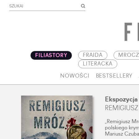
FRAJDA
MROCZ
FILIASTORY
LITERACKA
NOWOŚCI
BESTSELLERY
Ekspozycja
REMIGIUSZ
„Remigiusz Mr
polskiego krymi
Mariusz Czuba