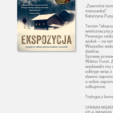
„Zawrotne tem
mieszanka!”
Katarzyna Puz
Termin "ekspoz
wieloznaczny j
Pewnego ranka
widok – na ra
Wszystko wskaz
śladów.
Sprawę prowadz
Wiktor Forst. 
wydawało mu si
odkryje wraz z
dawno zapomni
o sobie zapom
odkupione.
Trylogia z kom
OPRAWA MIĘKKA,
871-4, PREMIERA