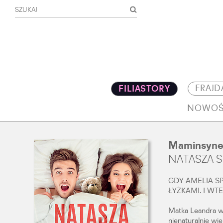
FRAJD
FILIASTORY
NOWOŚ
Maminsyne
NATASZA 
GDY AMELIA S
ŁYŻKAMI. I WT
Matka Leandra wbi
nienaturalnie wie