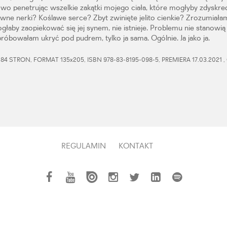
owo penetrując wszelkie zakątki mojego ciała, które mogłyby zdysk
ówne nerki? Koślawe serce? Zbyt zwinięte jelito cienkie? Zrozumiałam
ogłaby zaopiekować się jej synem, nie istnieje. Problemu nie stanowi
próbowałam ukryć pod pudrem, tylko ja sama. Ogólnie. Ja jako ja.
4 STRON, FORMAT 135x205, ISBN 978-83-8195-098-5, PREMIERA 17.03.2021 
REGULAMIN
KONTAKT