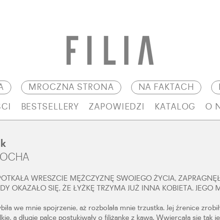
A
MROCZNA STRONA
NA FAKTACH
CI
BESTSELLERY
ZAPOWIEDZI
KATALOG
O 
k
SOCHA
POTKAŁA WRESZCIE MĘŻCZYZNĘ SWOJEGO ŻYCIA, ZAPRAGNĘŁ
EDY OKAZAŁO SIĘ, ŻE ŁYŻKĘ TRZYMA JUŻ INNA KOBIETA. JEGO 
ła we mnie spojrzenie, aż rozbolała mnie trzustka. Jej źrenice zrobił
lkie, a długie palce postukiwały o filiżankę z kawą. Wwiercała się tak j