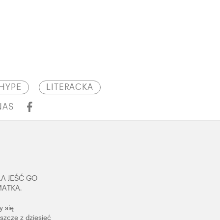
HYPE
LITERACKA
NAS
A JEŚĆ GO
MATKA.
y się
eszcze z dziesięć