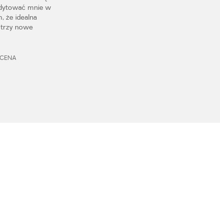
redytować mnie w
, że idealna
ą trzy nowe
, CENA