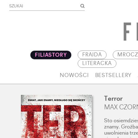
FRAJDA
MROCZ
FILIASTORY
LITERACKA
NOWOŚCI
BESTSELLERY
Terror
MAX CZOR
Sto osiemdzies
znamy. Groźba 
uwolnienia trz