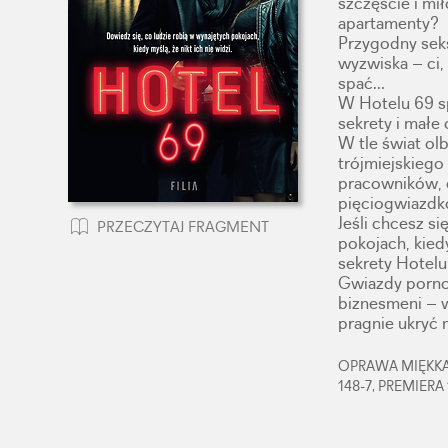
szczęście i mi
apartamenty?
Przygodny seks
wyzwiska – ci, 
spać…
W Hotelu 69 s
sekrety i małe
W tle świat ol
trójmiejskiego
pracowników, 
pięciogwiazdk
Jeśli chcesz s
PRZECZYTAJ FRAGMENT
pokojach, kiedy
sekrety Hotelu
Gwiazdy porno,
biznesmeni – w
pragnie ukryć 
OPRAWA MIĘKKA,
148-7, PREMIERA