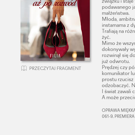
związku i staj
podawanego ja
małżeństwa.
Młoda, ambitna
instamama z dy
Trafiają na róż
żyć.
Mimo że wszyst
dokonywały w
rozwinął się d
już odwrotu.
Prędzej czy pó
PRZECZYTAJ FRAGMENT
komunikator lu
prostu rzucisz 
odzobaczyć. Ni
I świat zawali 
A może przeci
OPRAWA MIĘKKA,
061-9, PREMIERA