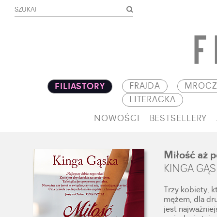
FRAJDA
MROCZ
FILIASTORY
LITERACKA
NOWOŚCI
BESTSELLERY
Miłość aż 
KINGA GĄS
Trzy kobiety, 
mężem, dla drug
jest najważnie