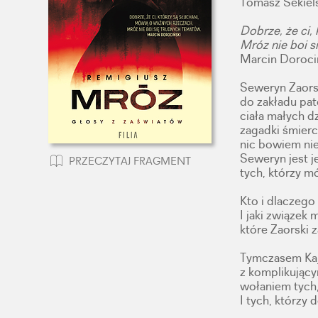
Tomasz Sekiel
Dobrze, że ci,
Mróz nie boi s
Marcin Doroci
Seweryn Zaorsk
do zakładu pat
ciała małych dz
zagadki śmierc
nic bowiem nie
Seweryn jest j
PRZECZYTAJ FRAGMENT
tych, którzy m
Kto i dlaczego
I jaki związek
które Zaorski
Tymczasem Kaja
z komplikujący
wołaniem tych,
I tych, którzy