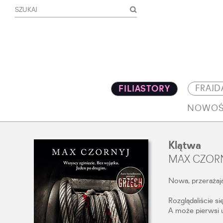
FRAJD
FILIASTORY
NOWOŚ
Klątwa
MAX CZOR
Nowa, przerażaj
Rozglądaliście s
A może pierwsi 