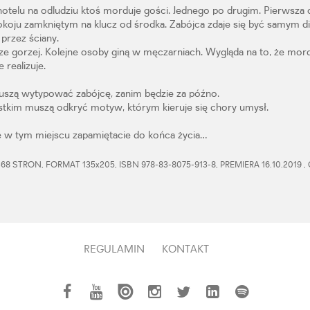
elu na odludziu ktoś morduje gości. Jednego po drugim. Pierwsza o
koju zamkniętym na klucz od środka. Zabójca zdaje się być samym di
 przez ściany.
ze gorzej. Kolejne osoby giną w męczarniach. Wygląda na to, że mor
 realizuje.
muszą wytypować zabójcę, zanim będzie za późno.
stkim muszą odkryć motyw, którym kieruje się chory umysł.
 w tym miejscu zapamiętacie do końca życia…
8 STRON, FORMAT 135x205, ISBN 978-83-8075-913-8, PREMIERA 16.10.2019 ,
REGULAMIN
KONTAKT