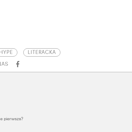
HYPE
LITERACKA
NAS
rze pierwsza?