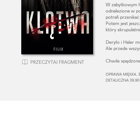
W zabytkowym hot
odnaleziona w po
potrafi przenikać
Potem jest jeszc
który skrupulatnie
Deryło i Haler 
Ale przede wszy
Chwile spędzone
PRZECZYTAJ FRAGMENT
OPRAWA MIĘKKA, 36
DETALICZNA 39,90