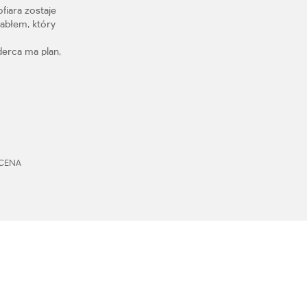
fiara zostaje
abłem, który
derca ma plan,
 CENA