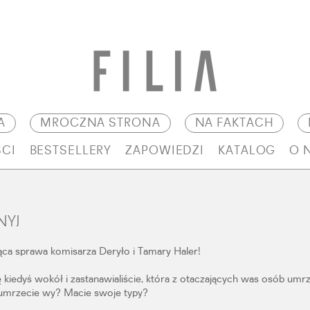
A
MROCZNA STRONA
NA FAKTACH
CI
BESTSELLERY
ZAPOWIEDZI
KATALOG
O 
NYJ
ąca sprawa komisarza Deryło i Tamary Haler!
ię kiedyś wokół i zastanawialiście, która z otaczających was osób um
umrzecie wy? Macie swoje typy?