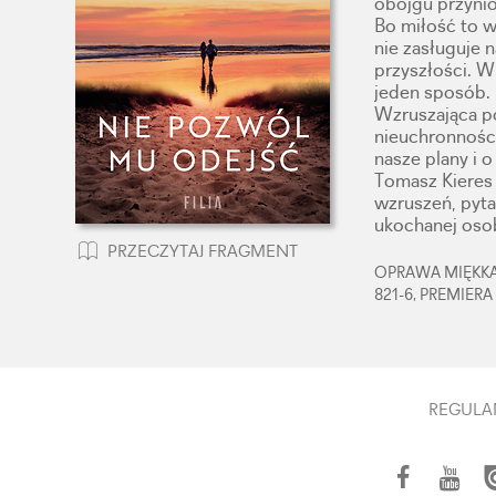
obojgu przynio
Bo miłość to w
nie zasługuje 
przyszłości. W
jeden sposób.
Wzruszająca po
nieuchronności
nasze plany i 
Tomasz Kieres 
wzruszeń, pyta
ukochanej oso
PRZECZYTAJ FRAGMENT
OPRAWA MIĘKKA,
821-6, PREMIERA
REGULA