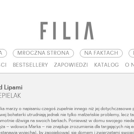
A
MROCZNA STRONA
NA FAKTACH
CI
BESTSELLERY
ZAPOWIEDZI
KATALOG
O 
 Lipami
EPIELAK
cka marzy o napisaniu czegoś zupełnie innego niż jej dotychczasowe 
ej bohaterki utrudniają jednak nie tylko małżeńskie problemy, lecz ta
samotnie dźwiga na swoich barkach. Ponieważ w domu swojego nie
a – wdowca Marka – nie znajduje zrozumienia dla targających nią e
tanawia wyjechać, by zaopiekować się domem i zwierzętami swojej p