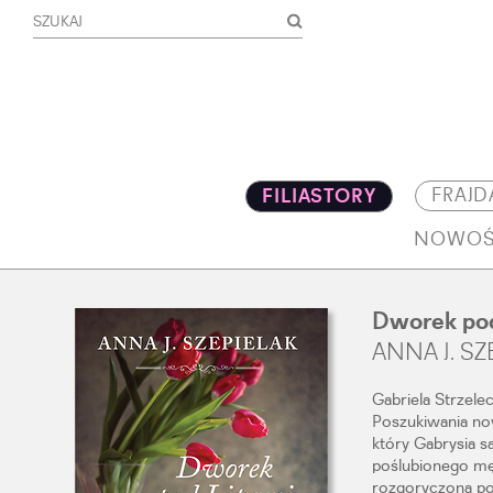
FRAJD
FILIASTORY
NOWOŚ
Dworek pod
ANNA J. SZ
Gabriela Strzele
Poszukiwania now
który Gabrysia 
poślubionego męż
rozgoryczona pos