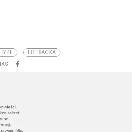
HYPE
LITERACKA
NAS
powieści.
kże sekret,
dawno
mocji,
rzyjaciółki.