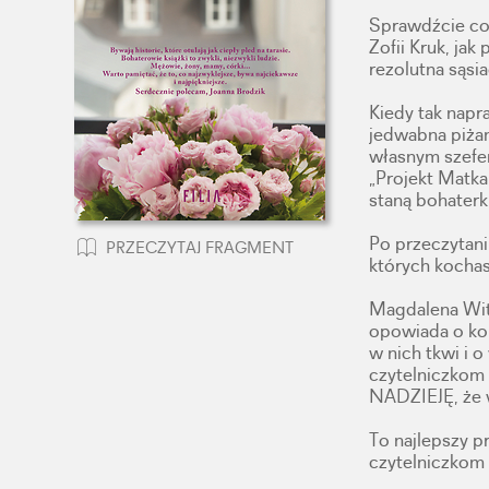
Sprawdźcie co 
Zofii Kruk, jak
rezolutna sąs
Kiedy tak napr
jedwabna piża
własnym szefem
„Projekt Matka
staną bohaterki
Po przeczytaniu
PRZECZYTAJ FRAGMENT
których kochas
Magdalena Wit
opowiada o kob
w nich tkwi i 
czytelniczkom
NADZIEJĘ, że 
To najlepszy p
czytelniczkom 