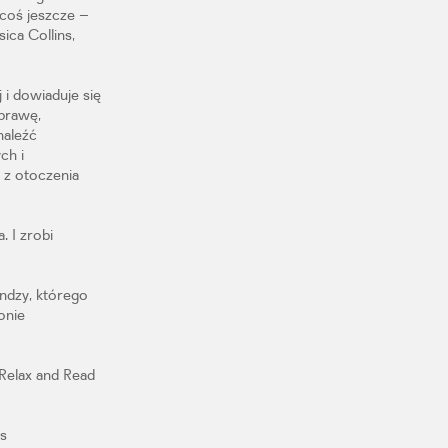
 coś jeszcze –
ica Collins,
i dowiaduje się
sprawę,
naleźć
ch i
 z otoczenia
 I zrobi
yndzy, którego
onie
 Relax and Read
ws