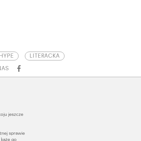
HYPE
LITERACKA
NAS
oju jeszcze
żnej sprawie
 każe go