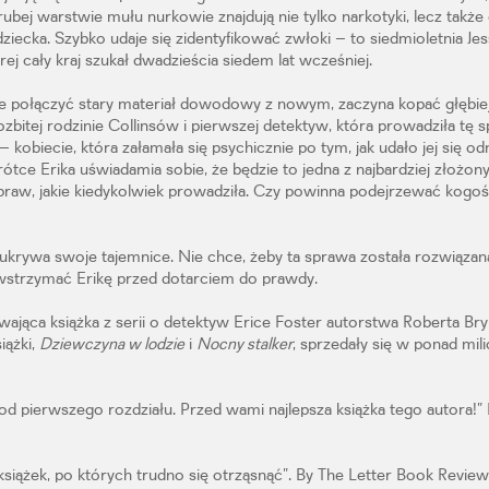
ubej warstwie mułu nurkowie znajdują nie tylko narkotyki, lecz także
ziecka. Szybko udaje się zidentyfikować zwłoki – to siedmioletnia Jess
ej cały kraj szukał dwadzieścia siedem lat wcześniej.
e połączyć stary materiał dowodowy z nowym, zaczyna kopać głębiej 
ozbitej rodzinie Collinsów i pierwszej detektyw, która prowadziła tę 
kobiecie, która załamała się psychicznie po tym, jak udało jej się od
ótce Erika uświadamia sobie, że będzie to jedna z najbardziej złożony
raw, jakie kiedykolwiek prowadziła. Czy powinna podejrzewać kogoś
ukrywa swoje tajemnice. Nie chce, żeby ta sprawa została rozwiązana.
wstrzymać Erikę przed dotarciem do prawdy.
wająca książka z serii o detektyw Erice Foster autorstwa Roberta Br
iążki,
Dziewczyna w lodzie
i
Nocny stalker
, sprzedały się w ponad mili
od pierwszego rozdziału. Przed wami najlepsza książka tego autora!”
 książek, po których trudno się otrząsnąć”. By The Letter Book Revie