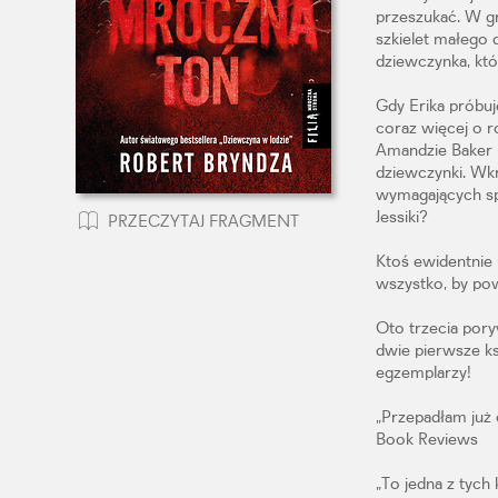
przeszukać. W gr
szkielet małego d
dziewczynka, któr
Gdy Erika próbuj
coraz więcej o r
Amandzie Baker – 
dziewczynki. Wkr
wymagających sp
Jessiki?
PRZECZYTAJ FRAGMENT
Ktoś ewidentnie 
wszystko, by po
Oto trzecia pory
dwie pierwsze ks
egzemplarzy!
„Przepadłam już 
Book Reviews
„To jedna z tych