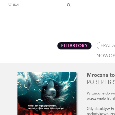
FRAJD
FILIASTORY
NOWOŚ
Mroczna to
ROBERT B
Wrzucone do wod
przez wiele lat, 
Gdy detektyw Er
narkotykowej zn