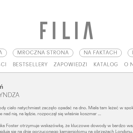
A
MROCZNA STRONA
NA FAKTACH
CI
BESTSELLERY
ZAPOWIEDZI
KATALOG
O 
ń
RYNDZA
y ciało natychmiast zaczęło opadać na dno. Miała tam leżeć w spok
ale nad nią, na lądzie, rozpoczął się właśnie koszmar …
ika Foster otrzymuje wskazówkę, że kluczowe dowody w bardzo wa
ajdują się na dnie porzuconego kamieniołomu na obrzeżach Londynu,