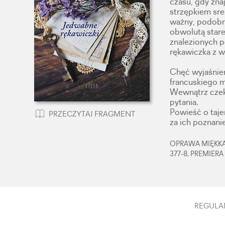
czasu, gdy zna
strzępkiem sreb
ważny, podobni
obwolutą stare
znalezionych 
rękawiczka z 
Chęć wyjaśnie
francuskiego m
Wewnątrz czeka
pytania.
Powieść o taje
PRZECZYTAJ FRAGMENT
za ich poznanie
OPRAWA MIĘKKA,
377-8, PREMIERA
REGULA