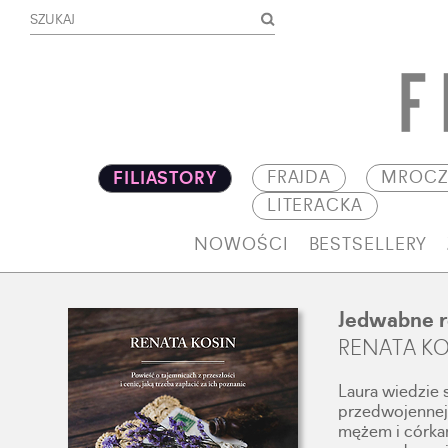
FRAJDA
MROCZ
FILIASTORY
LITERACKA
NOWOŚCI
BESTSELLERY
Jedwabne r
RENATA K
Laura wiedzie 
przedwojennej 
mężem i córkam