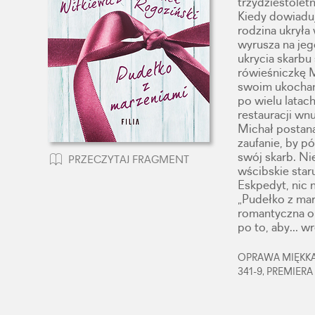
trzydziestolet
Kiedy dowiaduj
rodzina ukryła
wyrusza na jeg
ukrycia skarbu
rówieśniczkę 
swoim ukochany
po wielu latach
restauracji wn
Michał postana
zaufanie, by p
swój skarb. Ni
PRZECZYTAJ FRAGMENT
wścibskie staru
Eskpedyt, nic 
„Pudełko z mar
romantyczna o
po to, aby… wr
OPRAWA MIĘKKA,
341-9, PREMIERA