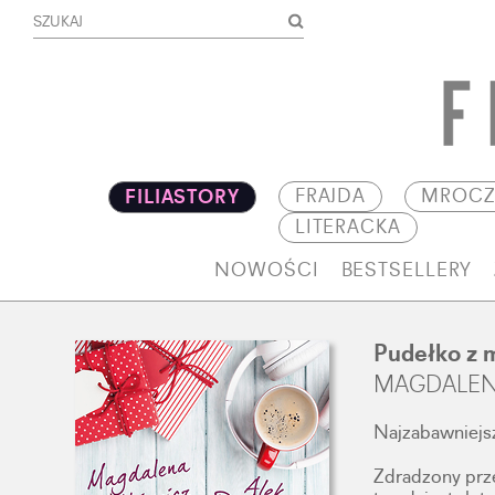
FRAJDA
MROCZ
FILIASTORY
LITERACKA
NOWOŚCI
BESTSELLERY
Pudełko z 
MAGDALENA
Najzabawniejs
Zdradzony prze