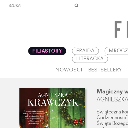
FRAJDA
MROCZ
FILIASTORY
LITERACKA
NOWOŚCI
BESTSELLERY
Magiczny w
AGNIESZK
Świąteczna kon
Codzienności”
Święta Bożego 