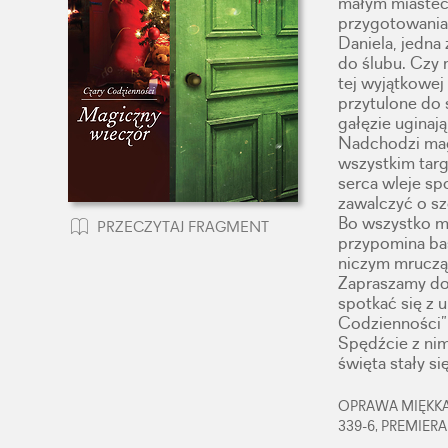
małym miastec
przygotowania.
Daniela, jedna
do ślubu. Czy 
tej wyjątkowej
przytulone do 
gałęzie uginaj
Nadchodzi magi
wszystkim targ
serca wleje sp
zawalczyć o sz
Bo wszystko mo
PRZECZYTAJ FRAGMENT
przypomina baś
niczym mrucząc
Zapraszamy do
spotkać się z 
Codzienności”
Spędźcie z nim
święta stały s
OPRAWA MIĘKKA,
339-6, PREMIERA