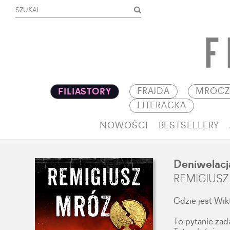
FRAJDA
MROCZ
FILIASTORY
LITERACKA
NOWOŚCI
BESTSELLERY
Deniwelacj
REMIGIUSZ
Gdzie jest Wik
To pytanie zad