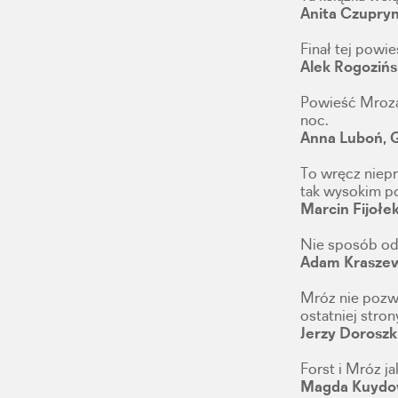
Anita Czupry
Finał tej powi
Alek Rogozińs
Powieść Mroza,
noc.
Anna Luboń, 
To wręcz niepr
tak wysokim p
Marcin Fijoł
Nie sposób ode
Adam Krasze
Mróz nie pozwa
ostatniej stro
Jerzy Dorosz
Forst i Mróz ja
Magda Kuydow