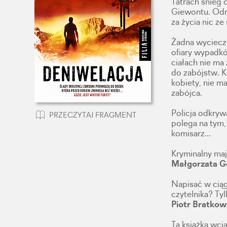
Tatrach śnieg
Giewontu. Odna
za życia nic ze
Żadna wycieczk
ofiary wypadk
ciałach nie ma
do zabójstw. K
kobiety, nie ma
zabójca.
Policja odkryw
PRZECZYTAJ FRAGMENT
polega na tym,
komisarz…
Kryminalny maj
Małgorzata 
Napisać w ciąg
czytelnika? Ty
Piotr Bratk
Ta książka wcią